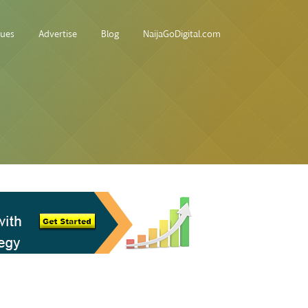
sues
Advertise
Blog
NaijaGoDigital.com