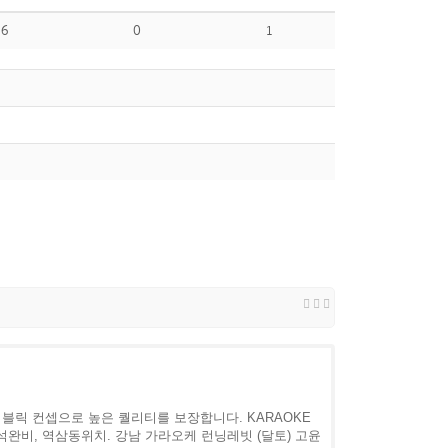
6
0
1
릭 컨셉으로 높은 퀄리티를 보장합니다. KARAOKE
석완비, 역삼동위치. 강남 가라오케 런닝레빗 (달토) 고윤