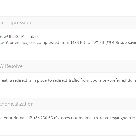
P compression
ow! It's GZIP Enabled.
Your webpage is compressed from 1438 KB to 297 KB (79.4 % size savi
 Resolve
reat, a redirect is in place to redirect traffic from your non-preferred dom
anonicalization
o your domain IP 185.230.63.107 does not redirect to karaokegangnam.kr