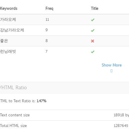
Keywords
Freq
Title
가라오케
11
강남가라오케
9
좋은
8
런닝래빗
7
Show More
t/HTML Ratio
TML to Text Ratio is:
1.47%
Text content size
18918 by
Total HTML size
1287645