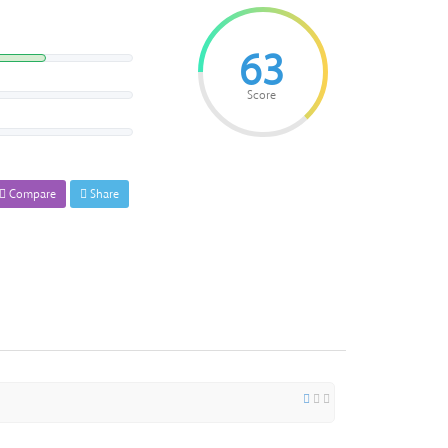
63
Score
Compare
Share