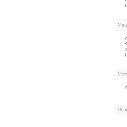
L
Meta
L
Met
Hea