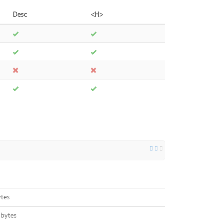
Desc
<H>
tes
 bytes