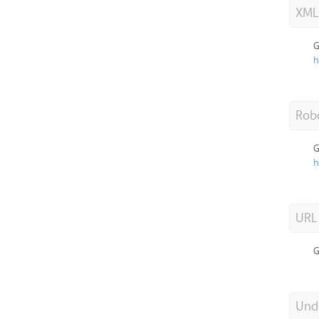
XML
G
h
Robo
G
h
URL
G
Unde