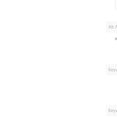
Alt 
W
Key
Key