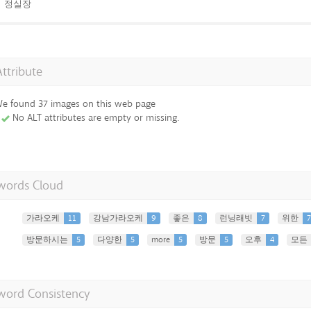
정실장
Attribute
e found 37 images on this web page
No ALT attributes are empty or missing.
words Cloud
가라오케
11
강남가라오케
9
좋은
8
런닝래빗
7
위한
7
방문하시는
5
다양한
5
more
5
방문
5
오후
4
모든
word Consistency