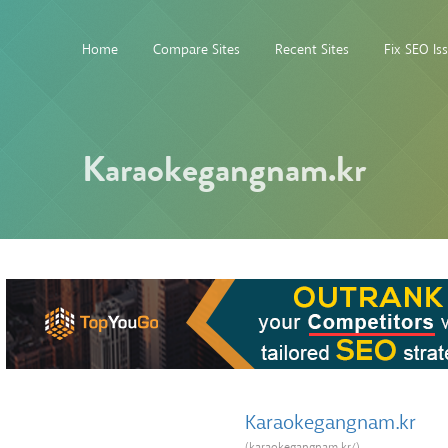
Home
Compare Sites
Recent Sites
Fix SEO Is
Karaokegangnam.kr
Karaokegangnam.kr
(karaokegangnam.kr/)