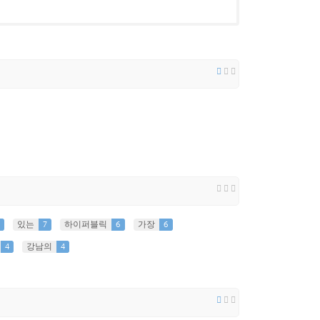
있는
7
하이퍼블릭
6
가장
6
4
강남의
4