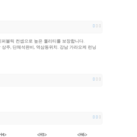
퍼블릭 컨셉으로 높은 퀄리티를 보장합니다.
이상 상주, 단체석완비, 역삼동위치. 강남 가라오케 런닝
H4>
<H5>
<H6>